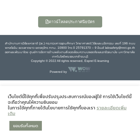
ดาวน์โหลดประกาศนียบัตร
สำนักงานการวิจัยแห่งชาติ (วช.) กระทรวงการอุดมศึกษา วิทยาศาสตร์ วิจัยและนวัตกรรม เลขที่ 196 ถนน
พหลโยธิน แขวงลาดยาว เขตจตุจักร กทม. 10900 โทร 0 25791370 – 9 อีเมล์ labsafety@nrct.go.th
ออกและพัฒนาโดย ศูนย์การจัดการด้านพลังงานสิ่งแวดล้อมความปลอดภัยและอาชีวอนามัย มหาวิทยาลัย
เทคโนโลยีพระจอมเกล้าธนบุรี
Copyright © 2022 All rights reserved, Esprel E-learning
Powered by
เว็บไซต์นี้ใช้คุกกี้เพื่อปรับปรุงประสบการณ์ของผู้ใช้ การใช้เว็บไซต์นี้
จะถือว่าคุณให้ความยินยอม
ในการใช้คุกกี้ภายใต้นโยบายการใช้คุกกี้ของเรา
รายละเอียดเพิ่ม
เติม
ยอมรับทั้งหมด