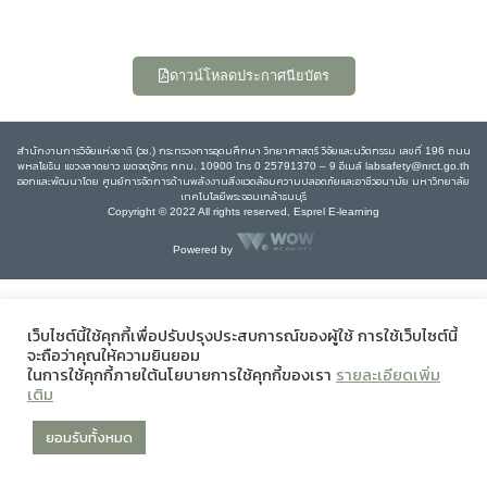
ดาวน์โหลดประกาศนียบัตร
สำนักงานการวิจัยแห่งชาติ (วช.) กระทรวงการอุดมศึกษา วิทยาศาสตร์ วิจัยและนวัตกรรม เลขที่ 196 ถนน
พหลโยธิน แขวงลาดยาว เขตจตุจักร กทม. 10900 โทร 0 25791370 – 9 อีเมล์ labsafety@nrct.go.th
ออกและพัฒนาโดย ศูนย์การจัดการด้านพลังงานสิ่งแวดล้อมความปลอดภัยและอาชีวอนามัย มหาวิทยาลัย
เทคโนโลยีพระจอมเกล้าธนบุรี
Copyright © 2022 All rights reserved, Esprel E-learning
Powered by
เว็บไซต์นี้ใช้คุกกี้เพื่อปรับปรุงประสบการณ์ของผู้ใช้ การใช้เว็บไซต์นี้
จะถือว่าคุณให้ความยินยอม
ในการใช้คุกกี้ภายใต้นโยบายการใช้คุกกี้ของเรา
รายละเอียดเพิ่ม
เติม
ยอมรับทั้งหมด