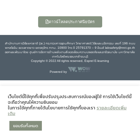
ดาวน์โหลดประกาศนียบัตร
สำนักงานการวิจัยแห่งชาติ (วช.) กระทรวงการอุดมศึกษา วิทยาศาสตร์ วิจัยและนวัตกรรม เลขที่ 196 ถนน
พหลโยธิน แขวงลาดยาว เขตจตุจักร กทม. 10900 โทร 0 25791370 – 9 อีเมล์ labsafety@nrct.go.th
ออกและพัฒนาโดย ศูนย์การจัดการด้านพลังงานสิ่งแวดล้อมความปลอดภัยและอาชีวอนามัย มหาวิทยาลัย
เทคโนโลยีพระจอมเกล้าธนบุรี
Copyright © 2022 All rights reserved, Esprel E-learning
Powered by
เว็บไซต์นี้ใช้คุกกี้เพื่อปรับปรุงประสบการณ์ของผู้ใช้ การใช้เว็บไซต์นี้
จะถือว่าคุณให้ความยินยอม
ในการใช้คุกกี้ภายใต้นโยบายการใช้คุกกี้ของเรา
รายละเอียดเพิ่ม
เติม
ยอมรับทั้งหมด