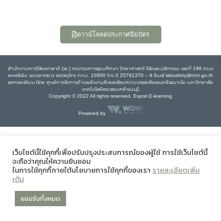
ดาวน์โหลดประกาศนียบัตร
สำนักงานการวิจัยแห่งชาติ (วช.) กระทรวงการอุดมศึกษา วิทยาศาสตร์ วิจัยและนวัตกรรม เลขที่ 196 ถนน
พหลโยธิน แขวงลาดยาว เขตจตุจักร กทม. 10900 โทร 0 25791370 – 9 อีเมล์ labsafety@nrct.go.th
ออกและพัฒนาโดย ศูนย์การจัดการด้านพลังงานสิ่งแวดล้อมความปลอดภัยและอาชีวอนามัย มหาวิทยาลัย
เทคโนโลยีพระจอมเกล้าธนบุรี
Copyright © 2022 All rights reserved, Esprel E-learning
Powered by
เว็บไซต์นี้ใช้คุกกี้เพื่อปรับปรุงประสบการณ์ของผู้ใช้ การใช้เว็บไซต์นี้
จะถือว่าคุณให้ความยินยอม
ในการใช้คุกกี้ภายใต้นโยบายการใช้คุกกี้ของเรา
รายละเอียดเพิ่ม
เติม
ยอมรับทั้งหมด