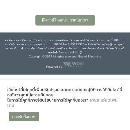
ดาวน์โหลดประกาศนียบัตร
สำนักงานการวิจัยแห่งชาติ (วช.) กระทรวงการอุดมศึกษา วิทยาศาสตร์ วิจัยและนวัตกรรม เลขที่ 196 ถนน
พหลโยธิน แขวงลาดยาว เขตจตุจักร กทม. 10900 โทร 0 25791370 – 9 อีเมล์ labsafety@nrct.go.th
ออกและพัฒนาโดย ศูนย์การจัดการด้านพลังงานสิ่งแวดล้อมความปลอดภัยและอาชีวอนามัย มหาวิทยาลัย
เทคโนโลยีพระจอมเกล้าธนบุรี
Copyright © 2022 All rights reserved, Esprel E-learning
Powered by
เว็บไซต์นี้ใช้คุกกี้เพื่อปรับปรุงประสบการณ์ของผู้ใช้ การใช้เว็บไซต์นี้
จะถือว่าคุณให้ความยินยอม
ในการใช้คุกกี้ภายใต้นโยบายการใช้คุกกี้ของเรา
รายละเอียดเพิ่ม
เติม
ยอมรับทั้งหมด