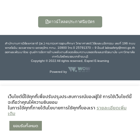
ดาวน์โหลดประกาศนียบัตร
สำนักงานการวิจัยแห่งชาติ (วช.) กระทรวงการอุดมศึกษา วิทยาศาสตร์ วิจัยและนวัตกรรม เลขที่ 196 ถนน
พหลโยธิน แขวงลาดยาว เขตจตุจักร กทม. 10900 โทร 0 25791370 – 9 อีเมล์ labsafety@nrct.go.th
ออกและพัฒนาโดย ศูนย์การจัดการด้านพลังงานสิ่งแวดล้อมความปลอดภัยและอาชีวอนามัย มหาวิทยาลัย
เทคโนโลยีพระจอมเกล้าธนบุรี
Copyright © 2022 All rights reserved, Esprel E-learning
Powered by
เว็บไซต์นี้ใช้คุกกี้เพื่อปรับปรุงประสบการณ์ของผู้ใช้ การใช้เว็บไซต์นี้
จะถือว่าคุณให้ความยินยอม
ในการใช้คุกกี้ภายใต้นโยบายการใช้คุกกี้ของเรา
รายละเอียดเพิ่ม
เติม
ยอมรับทั้งหมด