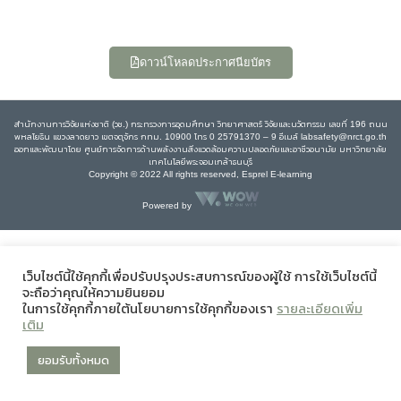
ดาวน์โหลดประกาศนียบัตร
สำนักงานการวิจัยแห่งชาติ (วช.) กระทรวงการอุดมศึกษา วิทยาศาสตร์ วิจัยและนวัตกรรม เลขที่ 196 ถนน
พหลโยธิน แขวงลาดยาว เขตจตุจักร กทม. 10900 โทร 0 25791370 – 9 อีเมล์ labsafety@nrct.go.th
ออกและพัฒนาโดย ศูนย์การจัดการด้านพลังงานสิ่งแวดล้อมความปลอดภัยและอาชีวอนามัย มหาวิทยาลัย
เทคโนโลยีพระจอมเกล้าธนบุรี
Copyright © 2022 All rights reserved, Esprel E-learning
Powered by
เว็บไซต์นี้ใช้คุกกี้เพื่อปรับปรุงประสบการณ์ของผู้ใช้ การใช้เว็บไซต์นี้
จะถือว่าคุณให้ความยินยอม
ในการใช้คุกกี้ภายใต้นโยบายการใช้คุกกี้ของเรา
รายละเอียดเพิ่ม
เติม
ยอมรับทั้งหมด