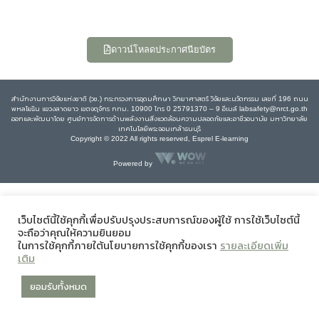
ดาวน์โหลดประกาศนียบัตร
สำนักงานการวิจัยแห่งชาติ (วช.) กระทรวงการอุดมศึกษา วิทยาศาสตร์ วิจัยและนวัตกรรม เลขที่ 196 ถนน
พหลโยธิน แขวงลาดยาว เขตจตุจักร กทม. 10900 โทร 0 25791370 – 9 อีเมล์ labsafety@nrct.go.th
ออกและพัฒนาโดย ศูนย์การจัดการด้านพลังงานสิ่งแวดล้อมความปลอดภัยและอาชีวอนามัย มหาวิทยาลัย
เทคโนโลยีพระจอมเกล้าธนบุรี
Copyright © 2022 All rights reserved, Esprel E-learning
Powered by
เว็บไซต์นี้ใช้คุกกี้เพื่อปรับปรุงประสบการณ์ของผู้ใช้ การใช้เว็บไซต์นี้
จะถือว่าคุณให้ความยินยอม
ในการใช้คุกกี้ภายใต้นโยบายการใช้คุกกี้ของเรา
รายละเอียดเพิ่ม
เติม
ยอมรับทั้งหมด