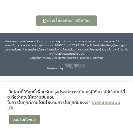
ดาวน์โหลดประกาศนียบัตร
สำนักงานการวิจัยแห่งชาติ (วช.) กระทรวงการอุดมศึกษา วิทยาศาสตร์ วิจัยและนวัตกรรม เลขที่ 196 ถนน
พหลโยธิน แขวงลาดยาว เขตจตุจักร กทม. 10900 โทร 0 25791370 – 9 อีเมล์ labsafety@nrct.go.th
ออกและพัฒนาโดย ศูนย์การจัดการด้านพลังงานสิ่งแวดล้อมความปลอดภัยและอาชีวอนามัย มหาวิทยาลัย
เทคโนโลยีพระจอมเกล้าธนบุรี
Copyright © 2022 All rights reserved, Esprel E-learning
Powered by
เว็บไซต์นี้ใช้คุกกี้เพื่อปรับปรุงประสบการณ์ของผู้ใช้ การใช้เว็บไซต์นี้
จะถือว่าคุณให้ความยินยอม
ในการใช้คุกกี้ภายใต้นโยบายการใช้คุกกี้ของเรา
รายละเอียดเพิ่ม
เติม
ยอมรับทั้งหมด