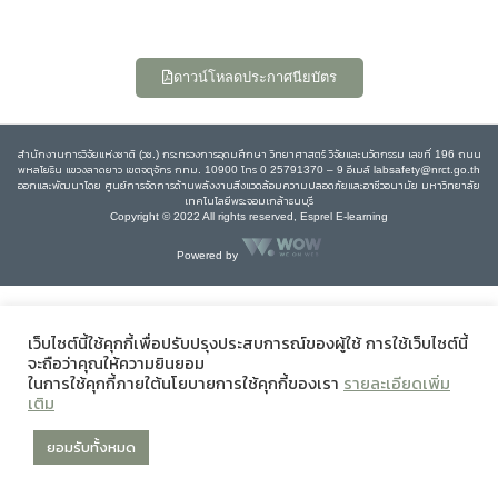
ดาวน์โหลดประกาศนียบัตร
สำนักงานการวิจัยแห่งชาติ (วช.) กระทรวงการอุดมศึกษา วิทยาศาสตร์ วิจัยและนวัตกรรม เลขที่ 196 ถนน
พหลโยธิน แขวงลาดยาว เขตจตุจักร กทม. 10900 โทร 0 25791370 – 9 อีเมล์ labsafety@nrct.go.th
ออกและพัฒนาโดย ศูนย์การจัดการด้านพลังงานสิ่งแวดล้อมความปลอดภัยและอาชีวอนามัย มหาวิทยาลัย
เทคโนโลยีพระจอมเกล้าธนบุรี
Copyright © 2022 All rights reserved, Esprel E-learning
Powered by
เว็บไซต์นี้ใช้คุกกี้เพื่อปรับปรุงประสบการณ์ของผู้ใช้ การใช้เว็บไซต์นี้
จะถือว่าคุณให้ความยินยอม
ในการใช้คุกกี้ภายใต้นโยบายการใช้คุกกี้ของเรา
รายละเอียดเพิ่ม
เติม
ยอมรับทั้งหมด