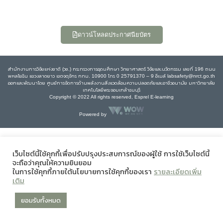
ดาวน์โหลดประกาศนียบัตร
สำนักงานการวิจัยแห่งชาติ (วช.) กระทรวงการอุดมศึกษา วิทยาศาสตร์ วิจัยและนวัตกรรม เลขที่ 196 ถนน
พหลโยธิน แขวงลาดยาว เขตจตุจักร กทม. 10900 โทร 0 25791370 – 9 อีเมล์ labsafety@nrct.go.th
ออกและพัฒนาโดย ศูนย์การจัดการด้านพลังงานสิ่งแวดล้อมความปลอดภัยและอาชีวอนามัย มหาวิทยาลัย
เทคโนโลยีพระจอมเกล้าธนบุรี
Copyright © 2022 All rights reserved, Esprel E-learning
Powered by
เว็บไซต์นี้ใช้คุกกี้เพื่อปรับปรุงประสบการณ์ของผู้ใช้ การใช้เว็บไซต์นี้
จะถือว่าคุณให้ความยินยอม
ในการใช้คุกกี้ภายใต้นโยบายการใช้คุกกี้ของเรา
รายละเอียดเพิ่ม
เติม
ยอมรับทั้งหมด