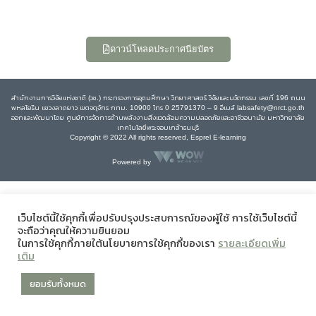
ดาวน์โหลดประกาศนียบัตร
สำนักงานการวิจัยแห่งชาติ (วช.) กระทรวงการอุดมศึกษา วิทยาศาสตร์ วิจัยและนวัตกรรม เลขที่ 196 ถนน
พหลโยธิน แขวงลาดยาว เขตจตุจักร กทม. 10900 โทร 0 25791370 – 9 อีเมล์ labsafety@nrct.go.th
ออกและพัฒนาโดย ศูนย์การจัดการด้านพลังงานสิ่งแวดล้อมความปลอดภัยและอาชีวอนามัย มหาวิทยาลัย
เทคโนโลยีพระจอมเกล้าธนบุรี
Copyright © 2022 All rights reserved, Esprel E-learning
Powered by
เว็บไซต์นี้ใช้คุกกี้เพื่อปรับปรุงประสบการณ์ของผู้ใช้ การใช้เว็บไซต์นี้
จะถือว่าคุณให้ความยินยอม
ในการใช้คุกกี้ภายใต้นโยบายการใช้คุกกี้ของเรา
รายละเอียดเพิ่ม
เติม
ยอมรับทั้งหมด