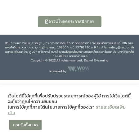
ดาวน์โหลดประกาศนียบัตร
สำนักงานการวิจัยแห่งชาติ (วช.) กระทรวงการอุดมศึกษา วิทยาศาสตร์ วิจัยและนวัตกรรม เลขที่ 196 ถนน
พหลโยธิน แขวงลาดยาว เขตจตุจักร กทม. 10900 โทร 0 25791370 – 9 อีเมล์ labsafety@nrct.go.th
ออกและพัฒนาโดย ศูนย์การจัดการด้านพลังงานสิ่งแวดล้อมความปลอดภัยและอาชีวอนามัย มหาวิทยาลัย
เทคโนโลยีพระจอมเกล้าธนบุรี
Copyright © 2022 All rights reserved, Esprel E-learning
Powered by
เว็บไซต์นี้ใช้คุกกี้เพื่อปรับปรุงประสบการณ์ของผู้ใช้ การใช้เว็บไซต์นี้
จะถือว่าคุณให้ความยินยอม
ในการใช้คุกกี้ภายใต้นโยบายการใช้คุกกี้ของเรา
รายละเอียดเพิ่ม
เติม
ยอมรับทั้งหมด