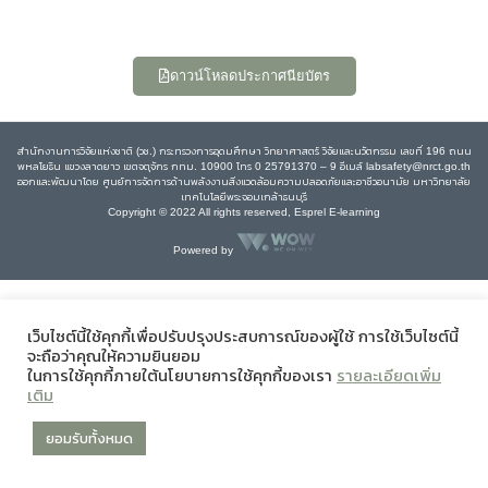
ดาวน์โหลดประกาศนียบัตร
สำนักงานการวิจัยแห่งชาติ (วช.) กระทรวงการอุดมศึกษา วิทยาศาสตร์ วิจัยและนวัตกรรม เลขที่ 196 ถนน
พหลโยธิน แขวงลาดยาว เขตจตุจักร กทม. 10900 โทร 0 25791370 – 9 อีเมล์ labsafety@nrct.go.th
ออกและพัฒนาโดย ศูนย์การจัดการด้านพลังงานสิ่งแวดล้อมความปลอดภัยและอาชีวอนามัย มหาวิทยาลัย
เทคโนโลยีพระจอมเกล้าธนบุรี
Copyright © 2022 All rights reserved, Esprel E-learning
Powered by
เว็บไซต์นี้ใช้คุกกี้เพื่อปรับปรุงประสบการณ์ของผู้ใช้ การใช้เว็บไซต์นี้
จะถือว่าคุณให้ความยินยอม
ในการใช้คุกกี้ภายใต้นโยบายการใช้คุกกี้ของเรา
รายละเอียดเพิ่ม
เติม
ยอมรับทั้งหมด