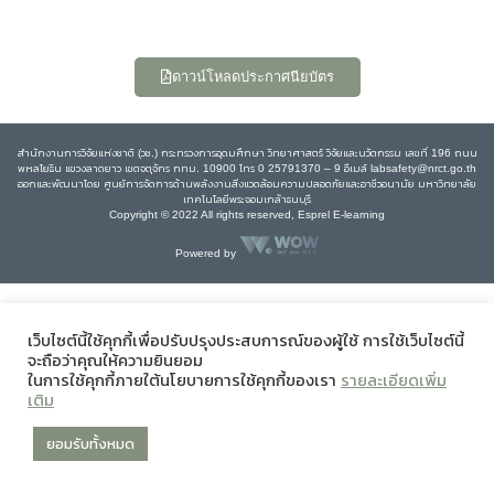
ดาวน์โหลดประกาศนียบัตร
สำนักงานการวิจัยแห่งชาติ (วช.) กระทรวงการอุดมศึกษา วิทยาศาสตร์ วิจัยและนวัตกรรม เลขที่ 196 ถนน
พหลโยธิน แขวงลาดยาว เขตจตุจักร กทม. 10900 โทร 0 25791370 – 9 อีเมล์ labsafety@nrct.go.th
ออกและพัฒนาโดย ศูนย์การจัดการด้านพลังงานสิ่งแวดล้อมความปลอดภัยและอาชีวอนามัย มหาวิทยาลัย
เทคโนโลยีพระจอมเกล้าธนบุรี
Copyright © 2022 All rights reserved, Esprel E-learning
Powered by
เว็บไซต์นี้ใช้คุกกี้เพื่อปรับปรุงประสบการณ์ของผู้ใช้ การใช้เว็บไซต์นี้
จะถือว่าคุณให้ความยินยอม
ในการใช้คุกกี้ภายใต้นโยบายการใช้คุกกี้ของเรา
รายละเอียดเพิ่ม
เติม
ยอมรับทั้งหมด