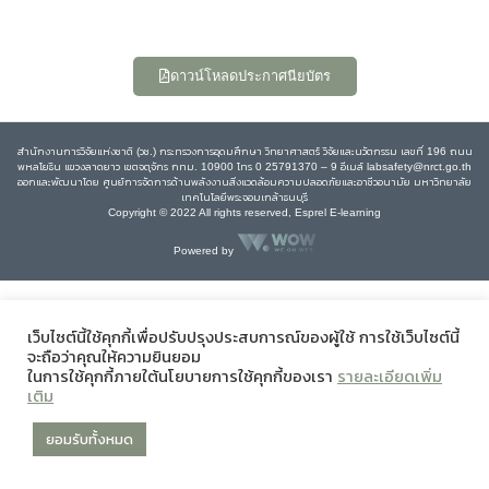
ดาวน์โหลดประกาศนียบัตร
สำนักงานการวิจัยแห่งชาติ (วช.) กระทรวงการอุดมศึกษา วิทยาศาสตร์ วิจัยและนวัตกรรม เลขที่ 196 ถนน
พหลโยธิน แขวงลาดยาว เขตจตุจักร กทม. 10900 โทร 0 25791370 – 9 อีเมล์ labsafety@nrct.go.th
ออกและพัฒนาโดย ศูนย์การจัดการด้านพลังงานสิ่งแวดล้อมความปลอดภัยและอาชีวอนามัย มหาวิทยาลัย
เทคโนโลยีพระจอมเกล้าธนบุรี
Copyright © 2022 All rights reserved, Esprel E-learning
Powered by
เว็บไซต์นี้ใช้คุกกี้เพื่อปรับปรุงประสบการณ์ของผู้ใช้ การใช้เว็บไซต์นี้
จะถือว่าคุณให้ความยินยอม
ในการใช้คุกกี้ภายใต้นโยบายการใช้คุกกี้ของเรา
รายละเอียดเพิ่ม
เติม
ยอมรับทั้งหมด