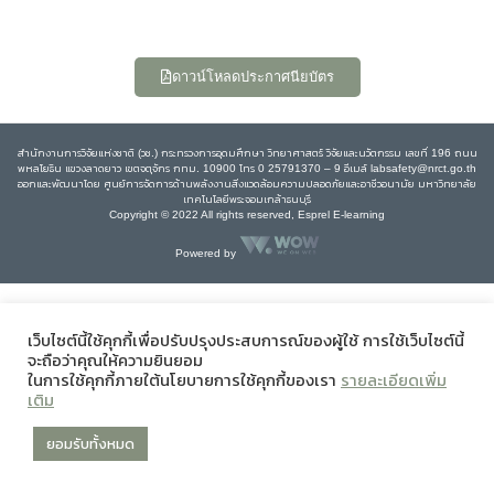
ดาวน์โหลดประกาศนียบัตร
สำนักงานการวิจัยแห่งชาติ (วช.) กระทรวงการอุดมศึกษา วิทยาศาสตร์ วิจัยและนวัตกรรม เลขที่ 196 ถนน
พหลโยธิน แขวงลาดยาว เขตจตุจักร กทม. 10900 โทร 0 25791370 – 9 อีเมล์ labsafety@nrct.go.th
ออกและพัฒนาโดย ศูนย์การจัดการด้านพลังงานสิ่งแวดล้อมความปลอดภัยและอาชีวอนามัย มหาวิทยาลัย
เทคโนโลยีพระจอมเกล้าธนบุรี
Copyright © 2022 All rights reserved, Esprel E-learning
Powered by
เว็บไซต์นี้ใช้คุกกี้เพื่อปรับปรุงประสบการณ์ของผู้ใช้ การใช้เว็บไซต์นี้
จะถือว่าคุณให้ความยินยอม
ในการใช้คุกกี้ภายใต้นโยบายการใช้คุกกี้ของเรา
รายละเอียดเพิ่ม
เติม
ยอมรับทั้งหมด