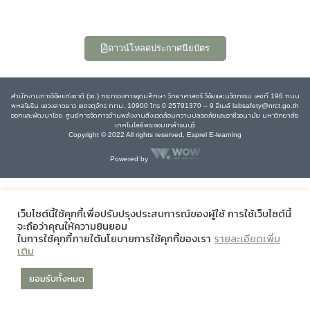
ดาวน์โหลดประกาศนียบัตร
สำนักงานการวิจัยแห่งชาติ (วช.) กระทรวงการอุดมศึกษา วิทยาศาสตร์ วิจัยและนวัตกรรม เลขที่ 196 ถนน
พหลโยธิน แขวงลาดยาว เขตจตุจักร กทม. 10900 โทร 0 25791370 – 9 อีเมล์ labsafety@nrct.go.th
ออกและพัฒนาโดย ศูนย์การจัดการด้านพลังงานสิ่งแวดล้อมความปลอดภัยและอาชีวอนามัย มหาวิทยาลัย
เทคโนโลยีพระจอมเกล้าธนบุรี
Copyright © 2022 All rights reserved, Esprel E-learning
Powered by
เว็บไซต์นี้ใช้คุกกี้เพื่อปรับปรุงประสบการณ์ของผู้ใช้ การใช้เว็บไซต์นี้
จะถือว่าคุณให้ความยินยอม
ในการใช้คุกกี้ภายใต้นโยบายการใช้คุกกี้ของเรา
รายละเอียดเพิ่ม
เติม
ยอมรับทั้งหมด