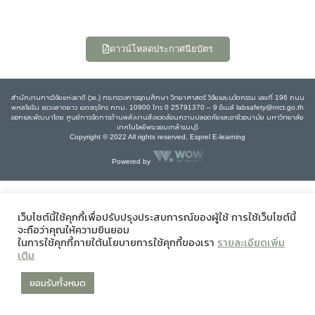
ดาวน์โหลดประกาศนียบัตร
สำนักงานการวิจัยแห่งชาติ (วช.) กระทรวงการอุดมศึกษา วิทยาศาสตร์ วิจัยและนวัตกรรม เลขที่ 196 ถนน
พหลโยธิน แขวงลาดยาว เขตจตุจักร กทม. 10900 โทร 0 25791370 – 9 อีเมล์ labsafety@nrct.go.th
ออกและพัฒนาโดย ศูนย์การจัดการด้านพลังงานสิ่งแวดล้อมความปลอดภัยและอาชีวอนามัย มหาวิทยาลัย
เทคโนโลยีพระจอมเกล้าธนบุรี
Copyright © 2022 All rights reserved, Esprel E-learning
Powered by
เว็บไซต์นี้ใช้คุกกี้เพื่อปรับปรุงประสบการณ์ของผู้ใช้ การใช้เว็บไซต์นี้
จะถือว่าคุณให้ความยินยอม
ในการใช้คุกกี้ภายใต้นโยบายการใช้คุกกี้ของเรา
รายละเอียดเพิ่ม
เติม
ยอมรับทั้งหมด