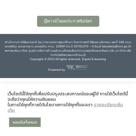
ดาวน์โหลดประกาศนียบัตร
สำนักงานการวิจัยแห่งชาติ (วช.) กระทรวงการอุดมศึกษา วิทยาศาสตร์ วิจัยและนวัตกรรม เลขที่ 196 ถนน
พหลโยธิน แขวงลาดยาว เขตจตุจักร กทม. 10900 โทร 0 25791370 – 9 อีเมล์ labsafety@nrct.go.th
ออกและพัฒนาโดย ศูนย์การจัดการด้านพลังงานสิ่งแวดล้อมความปลอดภัยและอาชีวอนามัย มหาวิทยาลัย
เทคโนโลยีพระจอมเกล้าธนบุรี
Copyright © 2022 All rights reserved, Esprel E-learning
Powered by
เว็บไซต์นี้ใช้คุกกี้เพื่อปรับปรุงประสบการณ์ของผู้ใช้ การใช้เว็บไซต์นี้
จะถือว่าคุณให้ความยินยอม
ในการใช้คุกกี้ภายใต้นโยบายการใช้คุกกี้ของเรา
รายละเอียดเพิ่ม
เติม
ยอมรับทั้งหมด