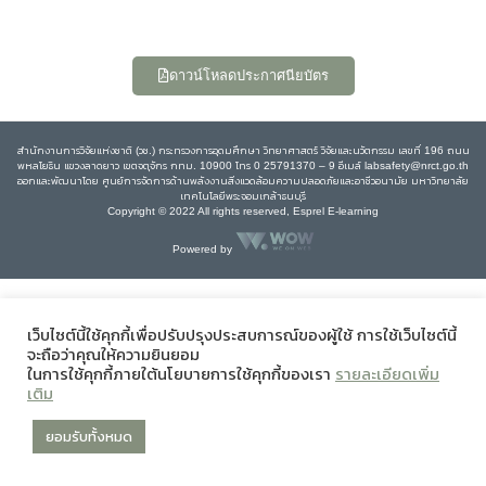
ดาวน์โหลดประกาศนียบัตร
สำนักงานการวิจัยแห่งชาติ (วช.) กระทรวงการอุดมศึกษา วิทยาศาสตร์ วิจัยและนวัตกรรม เลขที่ 196 ถนน
พหลโยธิน แขวงลาดยาว เขตจตุจักร กทม. 10900 โทร 0 25791370 – 9 อีเมล์ labsafety@nrct.go.th
ออกและพัฒนาโดย ศูนย์การจัดการด้านพลังงานสิ่งแวดล้อมความปลอดภัยและอาชีวอนามัย มหาวิทยาลัย
เทคโนโลยีพระจอมเกล้าธนบุรี
Copyright © 2022 All rights reserved, Esprel E-learning
Powered by
เว็บไซต์นี้ใช้คุกกี้เพื่อปรับปรุงประสบการณ์ของผู้ใช้ การใช้เว็บไซต์นี้
จะถือว่าคุณให้ความยินยอม
ในการใช้คุกกี้ภายใต้นโยบายการใช้คุกกี้ของเรา
รายละเอียดเพิ่ม
เติม
ยอมรับทั้งหมด