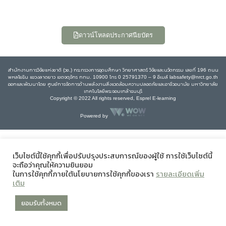
ดาวน์โหลดประกาศนียบัตร
สำนักงานการวิจัยแห่งชาติ (วช.) กระทรวงการอุดมศึกษา วิทยาศาสตร์ วิจัยและนวัตกรรม เลขที่ 196 ถนน
พหลโยธิน แขวงลาดยาว เขตจตุจักร กทม. 10900 โทร 0 25791370 – 9 อีเมล์ labsafety@nrct.go.th
ออกและพัฒนาโดย ศูนย์การจัดการด้านพลังงานสิ่งแวดล้อมความปลอดภัยและอาชีวอนามัย มหาวิทยาลัย
เทคโนโลยีพระจอมเกล้าธนบุรี
Copyright © 2022 All rights reserved, Esprel E-learning
Powered by
เว็บไซต์นี้ใช้คุกกี้เพื่อปรับปรุงประสบการณ์ของผู้ใช้ การใช้เว็บไซต์นี้
จะถือว่าคุณให้ความยินยอม
ในการใช้คุกกี้ภายใต้นโยบายการใช้คุกกี้ของเรา
รายละเอียดเพิ่ม
เติม
ยอมรับทั้งหมด