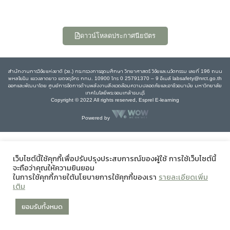
ดาวน์โหลดประกาศนียบัตร
สำนักงานการวิจัยแห่งชาติ (วช.) กระทรวงการอุดมศึกษา วิทยาศาสตร์ วิจัยและนวัตกรรม เลขที่ 196 ถนน
พหลโยธิน แขวงลาดยาว เขตจตุจักร กทม. 10900 โทร 0 25791370 – 9 อีเมล์ labsafety@nrct.go.th
ออกและพัฒนาโดย ศูนย์การจัดการด้านพลังงานสิ่งแวดล้อมความปลอดภัยและอาชีวอนามัย มหาวิทยาลัย
เทคโนโลยีพระจอมเกล้าธนบุรี
Copyright © 2022 All rights reserved, Esprel E-learning
Powered by
เว็บไซต์นี้ใช้คุกกี้เพื่อปรับปรุงประสบการณ์ของผู้ใช้ การใช้เว็บไซต์นี้
จะถือว่าคุณให้ความยินยอม
ในการใช้คุกกี้ภายใต้นโยบายการใช้คุกกี้ของเรา
รายละเอียดเพิ่ม
เติม
ยอมรับทั้งหมด