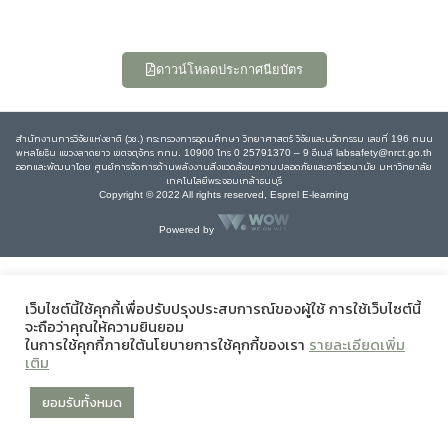
ดาวน์โหลดประกาศนียบัตร
สำนักงานการวิจัยแห่งชาติ (วช.) กระทรวงการอุดมศึกษา วิทยาศาสตร์ วิจัยและนวัตกรรม เลขที่ 196 ถนน
พหลโยธิน แขวงลาดยาว เขตจตุจักร กทม. 10900 โทร 0 25791370 – 9 อีเมล์ labsafety@nrct.go.th
ออกและพัฒนาโดย ศูนย์การจัดการด้านพลังงานสิ่งแวดล้อมความปลอดภัยและอาชีวอนามัย มหาวิทยาลัย
เทคโนโลยีพระจอมเกล้าธนบุรี
Copyright © 2022 All rights reserved, Esprel E-learning
Powered by
เว็บไซต์นี้ใช้คุกกี้เพื่อปรับปรุงประสบการณ์ของผู้ใช้ การใช้เว็บไซต์นี้
จะถือว่าคุณให้ความยินยอม
ในการใช้คุกกี้ภายใต้นโยบายการใช้คุกกี้ของเรา
รายละเอียดเพิ่ม
เติม
ยอมรับทั้งหมด