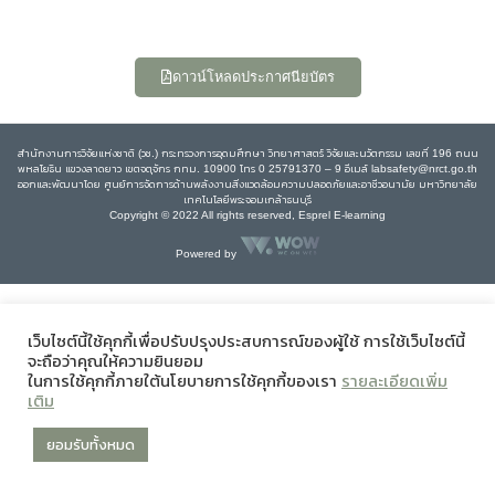
ดาวน์โหลดประกาศนียบัตร
สำนักงานการวิจัยแห่งชาติ (วช.) กระทรวงการอุดมศึกษา วิทยาศาสตร์ วิจัยและนวัตกรรม เลขที่ 196 ถนน
พหลโยธิน แขวงลาดยาว เขตจตุจักร กทม. 10900 โทร 0 25791370 – 9 อีเมล์ labsafety@nrct.go.th
ออกและพัฒนาโดย ศูนย์การจัดการด้านพลังงานสิ่งแวดล้อมความปลอดภัยและอาชีวอนามัย มหาวิทยาลัย
เทคโนโลยีพระจอมเกล้าธนบุรี
Copyright © 2022 All rights reserved, Esprel E-learning
Powered by
เว็บไซต์นี้ใช้คุกกี้เพื่อปรับปรุงประสบการณ์ของผู้ใช้ การใช้เว็บไซต์นี้
จะถือว่าคุณให้ความยินยอม
ในการใช้คุกกี้ภายใต้นโยบายการใช้คุกกี้ของเรา
รายละเอียดเพิ่ม
เติม
ยอมรับทั้งหมด