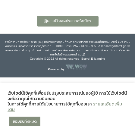
ดาวน์โหลดประกาศนียบัตร
สำนักงานการวิจัยแห่งชาติ (วช.) กระทรวงการอุดมศึกษา วิทยาศาสตร์ วิจัยและนวัตกรรม เลขที่ 196 ถนน
พหลโยธิน แขวงลาดยาว เขตจตุจักร กทม. 10900 โทร 0 25791370 – 9 อีเมล์ labsafety@nrct.go.th
ออกและพัฒนาโดย ศูนย์การจัดการด้านพลังงานสิ่งแวดล้อมความปลอดภัยและอาชีวอนามัย มหาวิทยาลัย
เทคโนโลยีพระจอมเกล้าธนบุรี
Copyright © 2022 All rights reserved, Esprel E-learning
Powered by
เว็บไซต์นี้ใช้คุกกี้เพื่อปรับปรุงประสบการณ์ของผู้ใช้ การใช้เว็บไซต์นี้
จะถือว่าคุณให้ความยินยอม
ในการใช้คุกกี้ภายใต้นโยบายการใช้คุกกี้ของเรา
รายละเอียดเพิ่ม
เติม
ยอมรับทั้งหมด