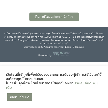
ดาวน์โหลดประกาศนียบัตร
สำนักงานการวิจัยแห่งชาติ (วช.) กระทรวงการอุดมศึกษา วิทยาศาสตร์ วิจัยและนวัตกรรม เลขที่ 196 ถนน
พหลโยธิน แขวงลาดยาว เขตจตุจักร กทม. 10900 โทร 0 25791370 – 9 อีเมล์ labsafety@nrct.go.th
ออกและพัฒนาโดย ศูนย์การจัดการด้านพลังงานสิ่งแวดล้อมความปลอดภัยและอาชีวอนามัย มหาวิทยาลัย
เทคโนโลยีพระจอมเกล้าธนบุรี
Copyright © 2022 All rights reserved, Esprel E-learning
Powered by
เว็บไซต์นี้ใช้คุกกี้เพื่อปรับปรุงประสบการณ์ของผู้ใช้ การใช้เว็บไซต์นี้
จะถือว่าคุณให้ความยินยอม
ในการใช้คุกกี้ภายใต้นโยบายการใช้คุกกี้ของเรา
รายละเอียดเพิ่ม
เติม
ยอมรับทั้งหมด