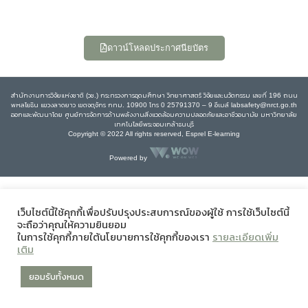
ดาวน์โหลดประกาศนียบัตร
สำนักงานการวิจัยแห่งชาติ (วช.) กระทรวงการอุดมศึกษา วิทยาศาสตร์ วิจัยและนวัตกรรม เลขที่ 196 ถนน
พหลโยธิน แขวงลาดยาว เขตจตุจักร กทม. 10900 โทร 0 25791370 – 9 อีเมล์ labsafety@nrct.go.th
ออกและพัฒนาโดย ศูนย์การจัดการด้านพลังงานสิ่งแวดล้อมความปลอดภัยและอาชีวอนามัย มหาวิทยาลัย
เทคโนโลยีพระจอมเกล้าธนบุรี
Copyright © 2022 All rights reserved, Esprel E-learning
Powered by
เว็บไซต์นี้ใช้คุกกี้เพื่อปรับปรุงประสบการณ์ของผู้ใช้ การใช้เว็บไซต์นี้
จะถือว่าคุณให้ความยินยอม
ในการใช้คุกกี้ภายใต้นโยบายการใช้คุกกี้ของเรา
รายละเอียดเพิ่ม
เติม
ยอมรับทั้งหมด