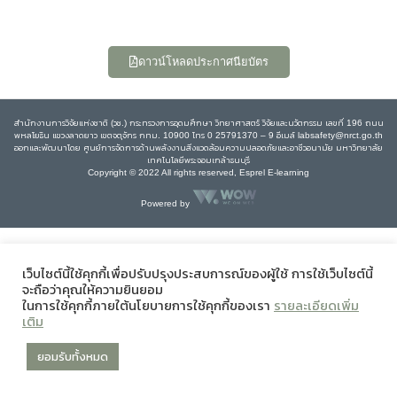
ดาวน์โหลดประกาศนียบัตร
สำนักงานการวิจัยแห่งชาติ (วช.) กระทรวงการอุดมศึกษา วิทยาศาสตร์ วิจัยและนวัตกรรม เลขที่ 196 ถนน
พหลโยธิน แขวงลาดยาว เขตจตุจักร กทม. 10900 โทร 0 25791370 – 9 อีเมล์ labsafety@nrct.go.th
ออกและพัฒนาโดย ศูนย์การจัดการด้านพลังงานสิ่งแวดล้อมความปลอดภัยและอาชีวอนามัย มหาวิทยาลัย
เทคโนโลยีพระจอมเกล้าธนบุรี
Copyright © 2022 All rights reserved, Esprel E-learning
Powered by
เว็บไซต์นี้ใช้คุกกี้เพื่อปรับปรุงประสบการณ์ของผู้ใช้ การใช้เว็บไซต์นี้
จะถือว่าคุณให้ความยินยอม
ในการใช้คุกกี้ภายใต้นโยบายการใช้คุกกี้ของเรา
รายละเอียดเพิ่ม
เติม
ยอมรับทั้งหมด