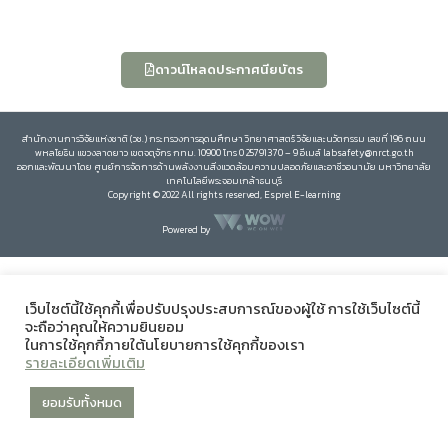
ดาวน์โหลดประกาศนียบัตร
สำนักงานการวิจัยแห่งชาติ (วช.) กระทรวงการอุดมศึกษา วิทยาศาสตร์ วิจัยและนวัตกรรม เลขที่ 196 ถนน
พหลโยธิน แขวงลาดยาว เขตจตุจักร กทม. 10900 โทร 0 25791370 – 9 อีเมล์ labsafety@nrct.go.th
ออกและพัฒนาโดย ศูนย์การจัดการด้านพลังงานสิ่งแวดล้อมความปลอดภัยและอาชีวอนามัย มหาวิทยาลัย
เทคโนโลยีพระจอมเกล้าธนบุรี
Copyright © 2022 All rights reserved, Esprel E-learning
Powered by
เว็บไซต์นี้ใช้คุกกี้เพื่อปรับปรุงประสบการณ์ของผู้ใช้ การใช้เว็บไซต์นี้
จะถือว่าคุณให้ความยินยอม
ในการใช้คุกกี้ภายใต้นโยบายการใช้คุกกี้ของเรา
รายละเอียดเพิ่มเติม
ยอมรับทั้งหมด