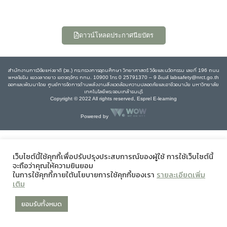
ดาวน์โหลดประกาศนียบัตร
สำนักงานการวิจัยแห่งชาติ (วช.) กระทรวงการอุดมศึกษา วิทยาศาสตร์ วิจัยและนวัตกรรม เลขที่ 196 ถนน
พหลโยธิน แขวงลาดยาว เขตจตุจักร กทม. 10900 โทร 0 25791370 – 9 อีเมล์ labsafety@nrct.go.th
ออกและพัฒนาโดย ศูนย์การจัดการด้านพลังงานสิ่งแวดล้อมความปลอดภัยและอาชีวอนามัย มหาวิทยาลัย
เทคโนโลยีพระจอมเกล้าธนบุรี
Copyright © 2022 All rights reserved, Esprel E-learning
Powered by
เว็บไซต์นี้ใช้คุกกี้เพื่อปรับปรุงประสบการณ์ของผู้ใช้ การใช้เว็บไซต์นี้
จะถือว่าคุณให้ความยินยอม
ในการใช้คุกกี้ภายใต้นโยบายการใช้คุกกี้ของเรา
รายละเอียดเพิ่ม
เติม
ยอมรับทั้งหมด