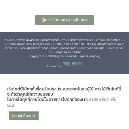
ดาวน์โหลดประกาศนียบัตร
สำนักงานการวิจัยแห่งชาติ (วช.) กระทรวงการอุดมศึกษา วิทยาศาสตร์ วิจัยและนวัตกรรม เลขที่ 196 ถนน
พหลโยธิน แขวงลาดยาว เขตจตุจักร กทม. 10900 โทร 0 25791370 – 9 อีเมล์ labsafety@nrct.go.th
ออกและพัฒนาโดย ศูนย์การจัดการด้านพลังงานสิ่งแวดล้อมความปลอดภัยและอาชีวอนามัย มหาวิทยาลัย
เทคโนโลยีพระจอมเกล้าธนบุรี
Copyright © 2022 All rights reserved, Esprel E-learning
Powered by
เว็บไซต์นี้ใช้คุกกี้เพื่อปรับปรุงประสบการณ์ของผู้ใช้ การใช้เว็บไซต์นี้
จะถือว่าคุณให้ความยินยอม
ในการใช้คุกกี้ภายใต้นโยบายการใช้คุกกี้ของเรา
รายละเอียดเพิ่ม
เติม
ยอมรับทั้งหมด