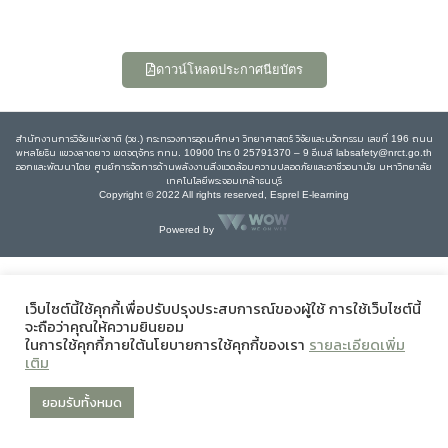
ดาวน์โหลดประกาศนียบัตร
สำนักงานการวิจัยแห่งชาติ (วช.) กระทรวงการอุดมศึกษา วิทยาศาสตร์ วิจัยและนวัตกรรม เลขที่ 196 ถนน
พหลโยธิน แขวงลาดยาว เขตจตุจักร กทม. 10900 โทร 0 25791370 – 9 อีเมล์ labsafety@nrct.go.th
ออกและพัฒนาโดย ศูนย์การจัดการด้านพลังงานสิ่งแวดล้อมความปลอดภัยและอาชีวอนามัย มหาวิทยาลัย
เทคโนโลยีพระจอมเกล้าธนบุรี
Copyright © 2022 All rights reserved, Esprel E-learning
Powered by
เว็บไซต์นี้ใช้คุกกี้เพื่อปรับปรุงประสบการณ์ของผู้ใช้ การใช้เว็บไซต์นี้
จะถือว่าคุณให้ความยินยอม
ในการใช้คุกกี้ภายใต้นโยบายการใช้คุกกี้ของเรา
รายละเอียดเพิ่ม
เติม
ยอมรับทั้งหมด