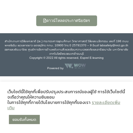
ดาวน์โหลดประกาศนียบัตร
สำนักงานการวิจัยแห่งชาติ (วช.) กระทรวงการอุดมศึกษา วิทยาศาสตร์ วิจัยและนวัตกรรม เลขที่ 196 ถนน
พหลโยธิน แขวงลาดยาว เขตจตุจักร กทม. 10900 โทร 0 25791370 – 9 อีเมล์ labsafety@nrct.go.th
ออกและพัฒนาโดย ศูนย์การจัดการด้านพลังงานสิ่งแวดล้อมความปลอดภัยและอาชีวอนามัย มหาวิทยาลัย
เทคโนโลยีพระจอมเกล้าธนบุรี
Copyright © 2022 All rights reserved, Esprel E-learning
Powered by
เว็บไซต์นี้ใช้คุกกี้เพื่อปรับปรุงประสบการณ์ของผู้ใช้ การใช้เว็บไซต์นี้
จะถือว่าคุณให้ความยินยอม
ในการใช้คุกกี้ภายใต้นโยบายการใช้คุกกี้ของเรา
รายละเอียดเพิ่ม
เติม
ยอมรับทั้งหมด