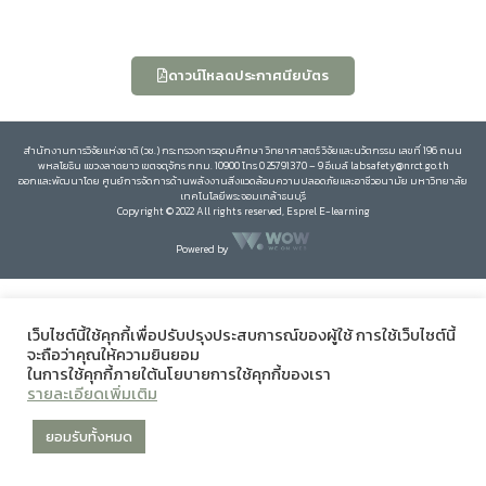
ดาวน์โหลดประกาศนียบัตร
สำนักงานการวิจัยแห่งชาติ (วช.) กระทรวงการอุดมศึกษา วิทยาศาสตร์ วิจัยและนวัตกรรม เลขที่ 196 ถนน
พหลโยธิน แขวงลาดยาว เขตจตุจักร กทม. 10900 โทร 0 25791370 – 9 อีเมล์ labsafety@nrct.go.th
ออกและพัฒนาโดย ศูนย์การจัดการด้านพลังงานสิ่งแวดล้อมความปลอดภัยและอาชีวอนามัย มหาวิทยาลัย
เทคโนโลยีพระจอมเกล้าธนบุรี
Copyright © 2022 All rights reserved, Esprel E-learning
Powered by
เว็บไซต์นี้ใช้คุกกี้เพื่อปรับปรุงประสบการณ์ของผู้ใช้ การใช้เว็บไซต์นี้
จะถือว่าคุณให้ความยินยอม
ในการใช้คุกกี้ภายใต้นโยบายการใช้คุกกี้ของเรา
รายละเอียดเพิ่มเติม
ยอมรับทั้งหมด