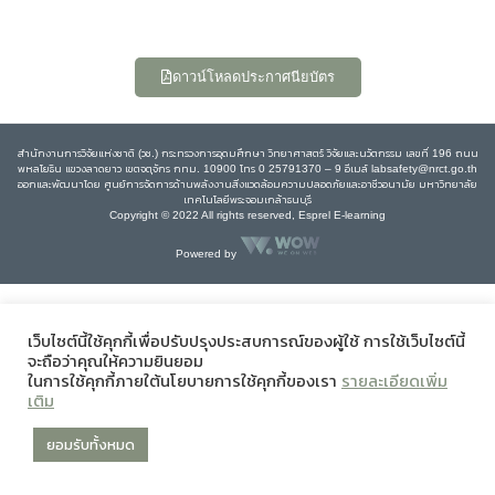
ดาวน์โหลดประกาศนียบัตร
สำนักงานการวิจัยแห่งชาติ (วช.) กระทรวงการอุดมศึกษา วิทยาศาสตร์ วิจัยและนวัตกรรม เลขที่ 196 ถนน
พหลโยธิน แขวงลาดยาว เขตจตุจักร กทม. 10900 โทร 0 25791370 – 9 อีเมล์ labsafety@nrct.go.th
ออกและพัฒนาโดย ศูนย์การจัดการด้านพลังงานสิ่งแวดล้อมความปลอดภัยและอาชีวอนามัย มหาวิทยาลัย
เทคโนโลยีพระจอมเกล้าธนบุรี
Copyright © 2022 All rights reserved, Esprel E-learning
Powered by
เว็บไซต์นี้ใช้คุกกี้เพื่อปรับปรุงประสบการณ์ของผู้ใช้ การใช้เว็บไซต์นี้
จะถือว่าคุณให้ความยินยอม
ในการใช้คุกกี้ภายใต้นโยบายการใช้คุกกี้ของเรา
รายละเอียดเพิ่ม
เติม
ยอมรับทั้งหมด