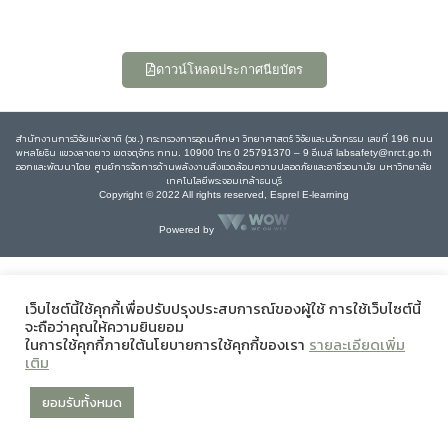
ดาวน์โหลดประกาศนียบัตร
สำนักงานการวิจัยแห่งชาติ (วช.) กระทรวงการอุดมศึกษา วิทยาศาสตร์ วิจัยและนวัตกรรม เลขที่ 196 ถนน
พหลโยธิน แขวงลาดยาว เขตจตุจักร กทม. 10900 โทร 0 25791370 – 9 อีเมล์ labsafety@nrct.go.th
ออกและพัฒนาโดย ศูนย์การจัดการด้านพลังงานสิ่งแวดล้อมความปลอดภัยและอาชีวอนามัย มหาวิทยาลัย
เทคโนโลยีพระจอมเกล้าธนบุรี
Copyright © 2022 All rights reserved, Esprel E-learning
Powered by
เว็บไซต์นี้ใช้คุกกี้เพื่อปรับปรุงประสบการณ์ของผู้ใช้ การใช้เว็บไซต์นี้
จะถือว่าคุณให้ความยินยอม
ในการใช้คุกกี้ภายใต้นโยบายการใช้คุกกี้ของเรา
รายละเอียดเพิ่ม
เติม
ยอมรับทั้งหมด