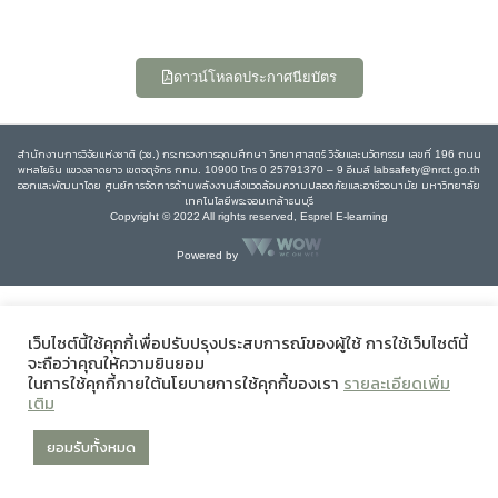
ดาวน์โหลดประกาศนียบัตร
สำนักงานการวิจัยแห่งชาติ (วช.) กระทรวงการอุดมศึกษา วิทยาศาสตร์ วิจัยและนวัตกรรม เลขที่ 196 ถนน
พหลโยธิน แขวงลาดยาว เขตจตุจักร กทม. 10900 โทร 0 25791370 – 9 อีเมล์ labsafety@nrct.go.th
ออกและพัฒนาโดย ศูนย์การจัดการด้านพลังงานสิ่งแวดล้อมความปลอดภัยและอาชีวอนามัย มหาวิทยาลัย
เทคโนโลยีพระจอมเกล้าธนบุรี
Copyright © 2022 All rights reserved, Esprel E-learning
Powered by
เว็บไซต์นี้ใช้คุกกี้เพื่อปรับปรุงประสบการณ์ของผู้ใช้ การใช้เว็บไซต์นี้
จะถือว่าคุณให้ความยินยอม
ในการใช้คุกกี้ภายใต้นโยบายการใช้คุกกี้ของเรา
รายละเอียดเพิ่ม
เติม
ยอมรับทั้งหมด