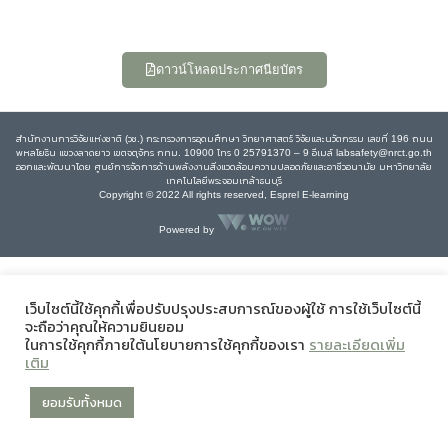
ดาวน์โหลดประกาศนียบัตร
สำนักงานการวิจัยแห่งชาติ (วช.) กระทรวงการอุดมศึกษา วิทยาศาสตร์ วิจัยและนวัตกรรม เลขที่ 196 ถนน
พหลโยธิน แขวงลาดยาว เขตจตุจักร กทม. 10900 โทร 0 25791370 – 9 อีเมล์ labsafety@nrct.go.th
ออกและพัฒนาโดย ศูนย์การจัดการด้านพลังงานสิ่งแวดล้อมความปลอดภัยและอาชีวอนามัย มหาวิทยาลัย
เทคโนโลยีพระจอมเกล้าธนบุรี
Copyright © 2022 All rights reserved, Esprel E-learning
Powered by
เว็บไซต์นี้ใช้คุกกี้เพื่อปรับปรุงประสบการณ์ของผู้ใช้ การใช้เว็บไซต์นี้
จะถือว่าคุณให้ความยินยอม
ในการใช้คุกกี้ภายใต้นโยบายการใช้คุกกี้ของเรา
รายละเอียดเพิ่ม
เติม
ยอมรับทั้งหมด