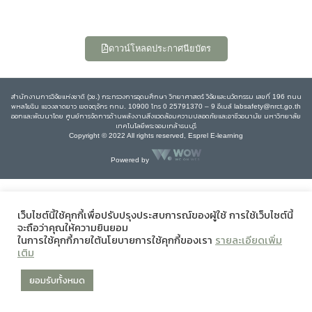
ดาวน์โหลดประกาศนียบัตร
สำนักงานการวิจัยแห่งชาติ (วช.) กระทรวงการอุดมศึกษา วิทยาศาสตร์ วิจัยและนวัตกรรม เลขที่ 196 ถนน
พหลโยธิน แขวงลาดยาว เขตจตุจักร กทม. 10900 โทร 0 25791370 – 9 อีเมล์ labsafety@nrct.go.th
ออกและพัฒนาโดย ศูนย์การจัดการด้านพลังงานสิ่งแวดล้อมความปลอดภัยและอาชีวอนามัย มหาวิทยาลัย
เทคโนโลยีพระจอมเกล้าธนบุรี
Copyright © 2022 All rights reserved, Esprel E-learning
Powered by
เว็บไซต์นี้ใช้คุกกี้เพื่อปรับปรุงประสบการณ์ของผู้ใช้ การใช้เว็บไซต์นี้
จะถือว่าคุณให้ความยินยอม
ในการใช้คุกกี้ภายใต้นโยบายการใช้คุกกี้ของเรา
รายละเอียดเพิ่ม
เติม
ยอมรับทั้งหมด