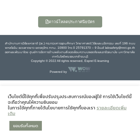
ดาวน์โหลดประกาศนียบัตร
สำนักงานการวิจัยแห่งชาติ (วช.) กระทรวงการอุดมศึกษา วิทยาศาสตร์ วิจัยและนวัตกรรม เลขที่ 196 ถนน
พหลโยธิน แขวงลาดยาว เขตจตุจักร กทม. 10900 โทร 0 25791370 – 9 อีเมล์ labsafety@nrct.go.th
ออกและพัฒนาโดย ศูนย์การจัดการด้านพลังงานสิ่งแวดล้อมความปลอดภัยและอาชีวอนามัย มหาวิทยาลัย
เทคโนโลยีพระจอมเกล้าธนบุรี
Copyright © 2022 All rights reserved, Esprel E-learning
Powered by
เว็บไซต์นี้ใช้คุกกี้เพื่อปรับปรุงประสบการณ์ของผู้ใช้ การใช้เว็บไซต์นี้
จะถือว่าคุณให้ความยินยอม
ในการใช้คุกกี้ภายใต้นโยบายการใช้คุกกี้ของเรา
รายละเอียดเพิ่ม
เติม
ยอมรับทั้งหมด