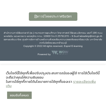
ดาวน์โหลดประกาศนียบัตร
สำนักงานการวิจัยแห่งชาติ (วช.) กระทรวงการอุดมศึกษา วิทยาศาสตร์ วิจัยและนวัตกรรม เลขที่ 196 ถนน
พหลโยธิน แขวงลาดยาว เขตจตุจักร กทม. 10900 โทร 0 25791370 – 9 อีเมล์ labsafety@nrct.go.th
ออกและพัฒนาโดย ศูนย์การจัดการด้านพลังงานสิ่งแวดล้อมความปลอดภัยและอาชีวอนามัย มหาวิทยาลัย
เทคโนโลยีพระจอมเกล้าธนบุรี
Copyright © 2022 All rights reserved, Esprel E-learning
Powered by
เว็บไซต์นี้ใช้คุกกี้เพื่อปรับปรุงประสบการณ์ของผู้ใช้ การใช้เว็บไซต์นี้
จะถือว่าคุณให้ความยินยอม
ในการใช้คุกกี้ภายใต้นโยบายการใช้คุกกี้ของเรา
รายละเอียดเพิ่ม
เติม
ยอมรับทั้งหมด