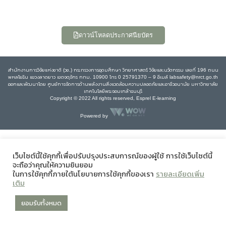
ดาวน์โหลดประกาศนียบัตร
สำนักงานการวิจัยแห่งชาติ (วช.) กระทรวงการอุดมศึกษา วิทยาศาสตร์ วิจัยและนวัตกรรม เลขที่ 196 ถนน
พหลโยธิน แขวงลาดยาว เขตจตุจักร กทม. 10900 โทร 0 25791370 – 9 อีเมล์ labsafety@nrct.go.th
ออกและพัฒนาโดย ศูนย์การจัดการด้านพลังงานสิ่งแวดล้อมความปลอดภัยและอาชีวอนามัย มหาวิทยาลัย
เทคโนโลยีพระจอมเกล้าธนบุรี
Copyright © 2022 All rights reserved, Esprel E-learning
Powered by
เว็บไซต์นี้ใช้คุกกี้เพื่อปรับปรุงประสบการณ์ของผู้ใช้ การใช้เว็บไซต์นี้
จะถือว่าคุณให้ความยินยอม
ในการใช้คุกกี้ภายใต้นโยบายการใช้คุกกี้ของเรา
รายละเอียดเพิ่ม
เติม
ยอมรับทั้งหมด