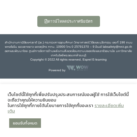
ดาวน์โหลดประกาศนียบัตร
สำนักงานการวิจัยแห่งชาติ (วช.) กระทรวงการอุดมศึกษา วิทยาศาสตร์ วิจัยและนวัตกรรม เลขที่ 196 ถนน
พหลโยธิน แขวงลาดยาว เขตจตุจักร กทม. 10900 โทร 0 25791370 – 9 อีเมล์ labsafety@nrct.go.th
ออกและพัฒนาโดย ศูนย์การจัดการด้านพลังงานสิ่งแวดล้อมความปลอดภัยและอาชีวอนามัย มหาวิทยาลัย
เทคโนโลยีพระจอมเกล้าธนบุรี
Copyright © 2022 All rights reserved, Esprel E-learning
Powered by
เว็บไซต์นี้ใช้คุกกี้เพื่อปรับปรุงประสบการณ์ของผู้ใช้ การใช้เว็บไซต์นี้
จะถือว่าคุณให้ความยินยอม
ในการใช้คุกกี้ภายใต้นโยบายการใช้คุกกี้ของเรา
รายละเอียดเพิ่ม
เติม
ยอมรับทั้งหมด