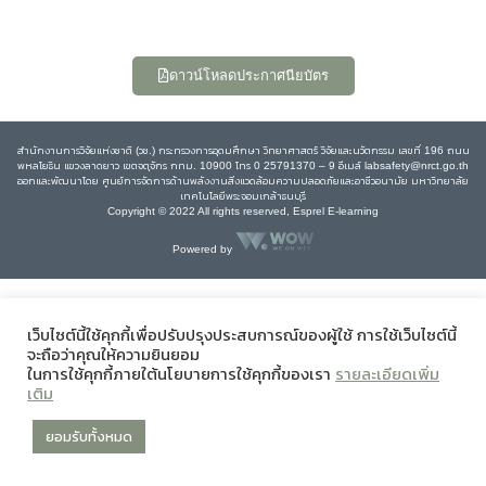
ดาวน์โหลดประกาศนียบัตร
สำนักงานการวิจัยแห่งชาติ (วช.) กระทรวงการอุดมศึกษา วิทยาศาสตร์ วิจัยและนวัตกรรม เลขที่ 196 ถนน
พหลโยธิน แขวงลาดยาว เขตจตุจักร กทม. 10900 โทร 0 25791370 – 9 อีเมล์ labsafety@nrct.go.th
ออกและพัฒนาโดย ศูนย์การจัดการด้านพลังงานสิ่งแวดล้อมความปลอดภัยและอาชีวอนามัย มหาวิทยาลัย
เทคโนโลยีพระจอมเกล้าธนบุรี
Copyright © 2022 All rights reserved, Esprel E-learning
Powered by
เว็บไซต์นี้ใช้คุกกี้เพื่อปรับปรุงประสบการณ์ของผู้ใช้ การใช้เว็บไซต์นี้
จะถือว่าคุณให้ความยินยอม
ในการใช้คุกกี้ภายใต้นโยบายการใช้คุกกี้ของเรา
รายละเอียดเพิ่ม
เติม
ยอมรับทั้งหมด