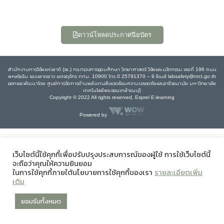
ดาวน์โหลดประกาศนียบัตร
สำนักงานการวิจัยแห่งชาติ (วช.) กระทรวงการอุดมศึกษา วิทยาศาสตร์ วิจัยและนวัตกรรม เลขที่ 196 ถนน
พหลโยธิน แขวงลาดยาว เขตจตุจักร กทม. 10900 โทร 0 25791370 – 9 อีเมล์ labsafety@nrct.go.th
ออกและพัฒนาโดย ศูนย์การจัดการด้านพลังงานสิ่งแวดล้อมความปลอดภัยและอาชีวอนามัย มหาวิทยาลัย
เทคโนโลยีพระจอมเกล้าธนบุรี
Copyright © 2022 All rights reserved, Esprel E-learning
Powered by
เว็บไซต์นี้ใช้คุกกี้เพื่อปรับปรุงประสบการณ์ของผู้ใช้ การใช้เว็บไซต์นี้
จะถือว่าคุณให้ความยินยอม
ในการใช้คุกกี้ภายใต้นโยบายการใช้คุกกี้ของเรา
รายละเอียดเพิ่ม
เติม
ยอมรับทั้งหมด