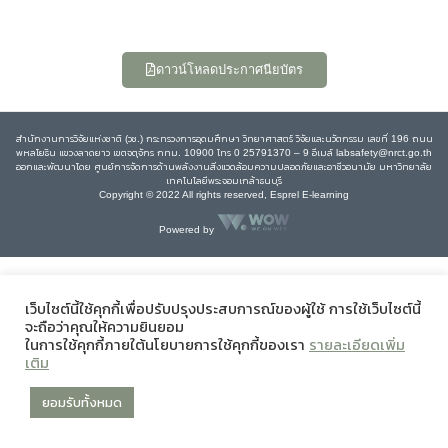
ดาวน์โหลดประกาศนียบัตร
สำนักงานการวิจัยแห่งชาติ (วช.) กระทรวงการอุดมศึกษา วิทยาศาสตร์ วิจัยและนวัตกรรม เลขที่ 196 ถนน
พหลโยธิน แขวงลาดยาว เขตจตุจักร กทม. 10900 โทร 0 25791370 – 9 อีเมล์ labsafety@nrct.go.th
ออกและพัฒนาโดย ศูนย์การจัดการด้านพลังงานสิ่งแวดล้อมความปลอดภัยและอาชีวอนามัย มหาวิทยาลัย
เทคโนโลยีพระจอมเกล้าธนบุรี
Copyright © 2022 All rights reserved, Esprel E-learning
Powered by
เว็บไซต์นี้ใช้คุกกี้เพื่อปรับปรุงประสบการณ์ของผู้ใช้ การใช้เว็บไซต์นี้
จะถือว่าคุณให้ความยินยอม
ในการใช้คุกกี้ภายใต้นโยบายการใช้คุกกี้ของเรา
รายละเอียดเพิ่ม
เติม
ยอมรับทั้งหมด