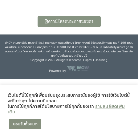
ดาวน์โหลดประกาศนียบัตร
สำนักงานการวิจัยแห่งชาติ (วช.) กระทรวงการอุดมศึกษา วิทยาศาสตร์ วิจัยและนวัตกรรม เลขที่ 196 ถนน
พหลโยธิน แขวงลาดยาว เขตจตุจักร กทม. 10900 โทร 0 25791370 – 9 อีเมล์ labsafety@nrct.go.th
ออกและพัฒนาโดย ศูนย์การจัดการด้านพลังงานสิ่งแวดล้อมความปลอดภัยและอาชีวอนามัย มหาวิทยาลัย
เทคโนโลยีพระจอมเกล้าธนบุรี
Copyright © 2022 All rights reserved, Esprel E-learning
Powered by
เว็บไซต์นี้ใช้คุกกี้เพื่อปรับปรุงประสบการณ์ของผู้ใช้ การใช้เว็บไซต์นี้
จะถือว่าคุณให้ความยินยอม
ในการใช้คุกกี้ภายใต้นโยบายการใช้คุกกี้ของเรา
รายละเอียดเพิ่ม
เติม
ยอมรับทั้งหมด