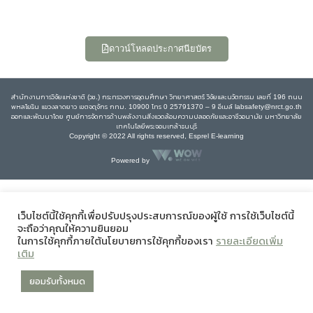
ดาวน์โหลดประกาศนียบัตร
สำนักงานการวิจัยแห่งชาติ (วช.) กระทรวงการอุดมศึกษา วิทยาศาสตร์ วิจัยและนวัตกรรม เลขที่ 196 ถนน
พหลโยธิน แขวงลาดยาว เขตจตุจักร กทม. 10900 โทร 0 25791370 – 9 อีเมล์ labsafety@nrct.go.th
ออกและพัฒนาโดย ศูนย์การจัดการด้านพลังงานสิ่งแวดล้อมความปลอดภัยและอาชีวอนามัย มหาวิทยาลัย
เทคโนโลยีพระจอมเกล้าธนบุรี
Copyright © 2022 All rights reserved, Esprel E-learning
Powered by
เว็บไซต์นี้ใช้คุกกี้เพื่อปรับปรุงประสบการณ์ของผู้ใช้ การใช้เว็บไซต์นี้
จะถือว่าคุณให้ความยินยอม
ในการใช้คุกกี้ภายใต้นโยบายการใช้คุกกี้ของเรา
รายละเอียดเพิ่ม
เติม
ยอมรับทั้งหมด