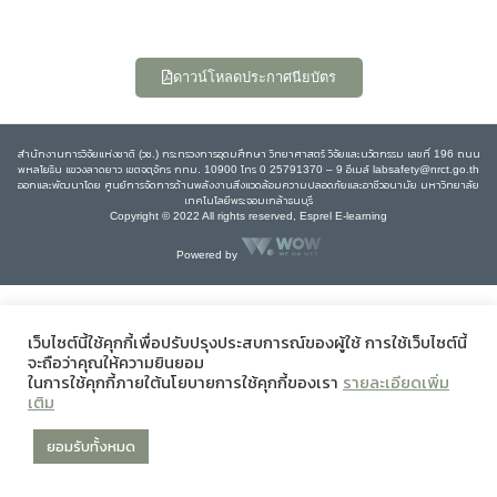
ดาวน์โหลดประกาศนียบัตร
สำนักงานการวิจัยแห่งชาติ (วช.) กระทรวงการอุดมศึกษา วิทยาศาสตร์ วิจัยและนวัตกรรม เลขที่ 196 ถนน
พหลโยธิน แขวงลาดยาว เขตจตุจักร กทม. 10900 โทร 0 25791370 – 9 อีเมล์ labsafety@nrct.go.th
ออกและพัฒนาโดย ศูนย์การจัดการด้านพลังงานสิ่งแวดล้อมความปลอดภัยและอาชีวอนามัย มหาวิทยาลัย
เทคโนโลยีพระจอมเกล้าธนบุรี
Copyright © 2022 All rights reserved, Esprel E-learning
Powered by
เว็บไซต์นี้ใช้คุกกี้เพื่อปรับปรุงประสบการณ์ของผู้ใช้ การใช้เว็บไซต์นี้
จะถือว่าคุณให้ความยินยอม
ในการใช้คุกกี้ภายใต้นโยบายการใช้คุกกี้ของเรา
รายละเอียดเพิ่ม
เติม
ยอมรับทั้งหมด